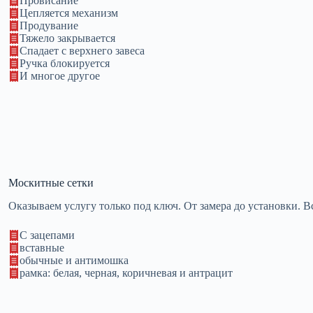
Провисание
Цепляется механизм
Продувание
Тяжело закрывается
Спадает с верхнего завеса
Ручка блокируется
И многое другое
Москитные сетки
Оказываем услугу только под ключ. От замера до установки. В
С зацепами
вставные
обычные и антимошка
рамка: белая, черная, коричневая и антрацит