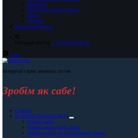
Гарантия
Мастер по ремонту окон
Цены
Отзывы
Контакты мастера
Оконный мастер
+ 375 29 354 81 81
Viber
Беларускі сэрвіс аконных сістэм
Зробiм як сабе!
Главная
УСЛУГИ РАМОНТ.БЕЛ
Ремонт окон
Ремонт балконной двери
Замена петель на пластиковых окнах