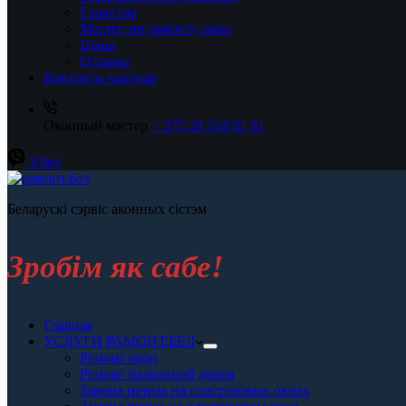
Гарантия
Мастер по ремонту окон
Цены
Отзывы
Контакты мастера
Оконный мастер
+ 375 29 354 81 81
Viber
Беларускі сэрвіс аконных сістэм
Зробiм як сабе!
Главная
УСЛУГИ РАМОНТ.БЕЛ
Ремонт окон
Ремонт балконной двери
Замена петель на пластиковых окнах