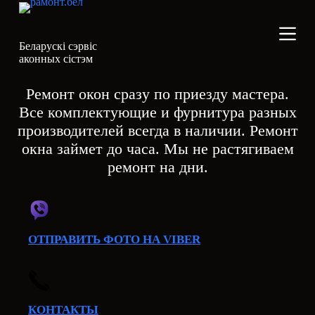
Зробiм як
П
е
сабе!
р
Мастер по ремонту окон
Беларускі сэрвіс
е
аконных сістэм
й
т
и
Ремонт окон сразу по приезду мастера.
к
Все комплектующие и фурнитура разных
с
у
производителей всегда в наличии. Ремонт
т
окна займет до часа. Мы не растягиваем
и
ремонт на дни.
ОТПРАВИТЬ ФОТО НА VIBER
КОНТАКТЫ