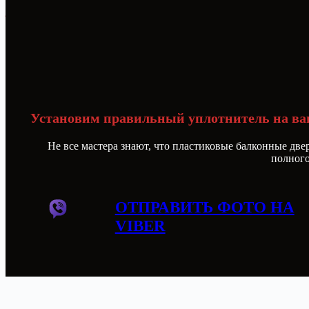
Зробiм як сабе!
Меню
Замена уплотнителя на балконной двер
Установим правильный уплотнитель на ва
Не все мастера знают, что пластиковые балконные д
полного
ОТПРАВИТЬ ФОТО НА
VIBER