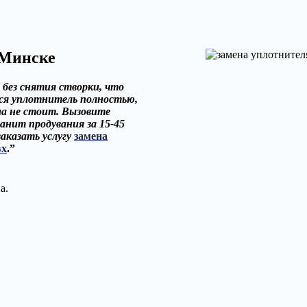
 Минске
 без снятия створки, что
ся уплотнитель полностью,
има не стоит. Вызовите
анит продувания за 15-45
аказать услугу
замена
вх
.”
а.