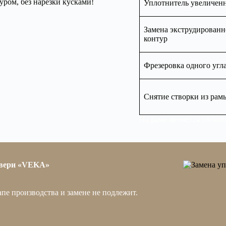
уром, без нарезки кусками!
Уплотнитель увеличенн
Замена экструдированн
контур
Фрезеровка одного угл
Снятие створки из рам
На раме меняется уплот
двери «VEKA»
пе производства и замене не подлежит.