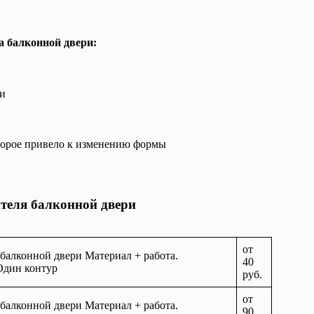
а балконной двери:
и
торое привело к изменению формы
ителя балконной двери
от
 балконной двери Материал + работа.
40
Один контур
руб.
от
 балконной двери Материал + работа.
90